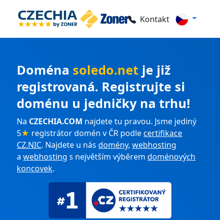
Kontakt
Doména
soledo.net
je již
registrovaná. Registrujte si
doménu u jedničky na trhu!
Na
CZECHIA.COM
najdete tu pravou. Jsme jediný
5
★
registrátor domén v ČR podle
certifikace
CZ.NIC
. Najdete u nás
domény
,
webhosting
a
webhosting
s největším výběrem
doménových
koncovek
.