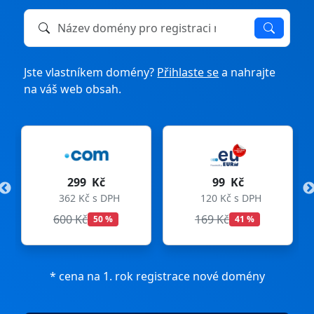
Název domény k registraci nebo převodu
Jste vlastníkem domény?
Přihlaste se
a nahrajte
na váš web obsah.
299 Kč
99 Kč
362 Kč s DPH
120 Kč s DPH
600 Kč
169 Kč
50 %
41 %
* cena na 1. rok registrace nové domény